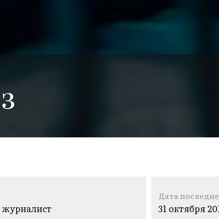
з
Дата последне
журналист
31 октября 20