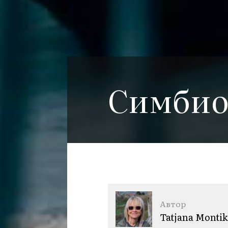
Симбио
Автор
Tatjana Montik