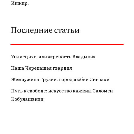
Инжир.
Последние статьи
Уплисцихе, или «крепость Владыки»
Наша Черепашья гвардия
Жемчужина Грузии: город любви Сигнахи
Путь к свободе: искусство княжны Саломеи
Кобулашвили
2026 © Georgiainmyheart.com
Web Design & Web Development
by OceanPower Ltd.