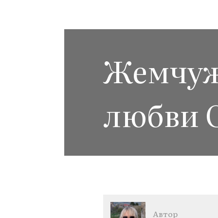
Жемчуж
любви 
Автор