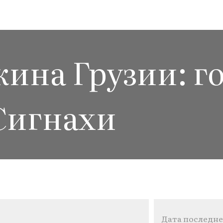
ина Грузии: г
Сигнахи
Дата последне