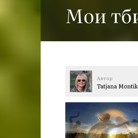
Мои тб
Автор
Tatjana Montik