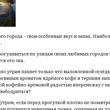
ого города – свои особенные вкус и запах. Наи
.
гуливаться по улицам своих любимых городов на
ся ото сна.
и по утрам пахнет только что выловленной селёд
нсивным ароматом ядрёного кофе и терпким зап
ой кофейно-кремовой радостью вперемежку с з
е взбодриться?
утром, если перед прогулкой плотно не позавтрака
вам потянется невидимая дымка, сотканная из д