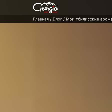
Главная
/
Блог
/ Мои тбилисские аром