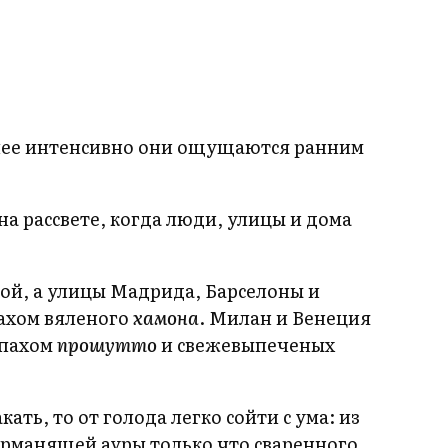
более интенсивно они ощущаются ранним
 рассвете, когда люди, улицы и дома
кой, а улицы Мадрида, Барселоны и
ахом вяленого
хамона
. Милан и Венеция
апахом
прошутто
и свежевыпеченых
ть, то от голода легко сойти с ума: из
урманящей ауры только что сваренного