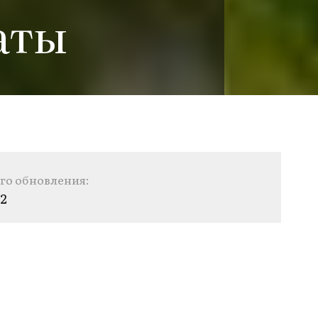
аты
го обновления:
22