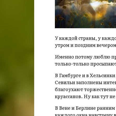
У каждой страны, у кажд
утром и поздним вечером
Именно потому люблю про
только-только просыпают
В Гамбурге и в Хельсинк
Севильи заполнены инте
благоухают торжественн
круассанов. Ну как тут н
В Вене и Берлине ранним 
каждого окна навстречу 