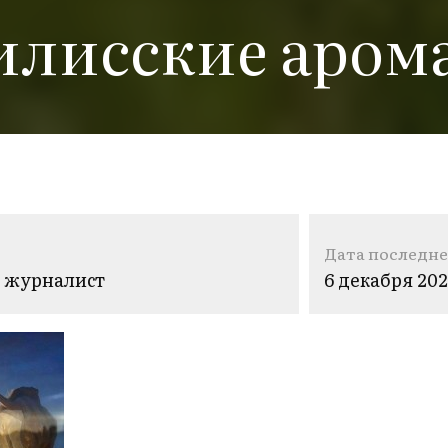
илисские аром
Дата последне
журналист
6 декабря 20