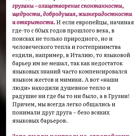
грузины – олицетворение спонтанности,
щедрости, добродушия, жизнерадостности
и открытости.
И если европейцы, начиная
где-то с 60ых годов прошлого века, в
поисках не только природного, но и
человеческого тепла и гостеприимства
ездили, например, в Италию, то языковой
барьер им не мешал, так как недостаток
языковых знаний часто компенсировался
языком жестов и мимики. А вот «наши
люди» находили душевное тепло и
радушие ни где бы то ни было, а в Грузии!
Причем, мы всегда легко общались и
понимали друг друга – безо всяких
языковых барьеров.
Зато людям центрально-европейских