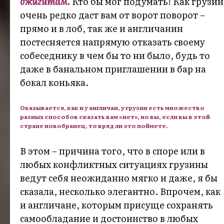
джигитам.
Кто бы мог подумать! Как грузин
очень редко даст вам от ворот поворот –
прямо и в лоб, так же и англичанин
постесняется напрямую отказать своему
собеседнику в чем бы то ни было, будь то
даже в банальном приглашении в бар на
бокал коньяка.
Оказывается, как и у англичан, у грузин есть множество
разных способов сказать вам «нет», но вы, если вы в этой
стране новобранец, то вряд ли это поймете.
В этом – причина того, что в споре или в
любых конфликтных ситуациях грузины
ведут себя неожиданно мягко и даже, я бы
сказала, несколько элегантно. Впрочем, как
и англичане, которым присуще сохранять
самообладание и достоинство в любых